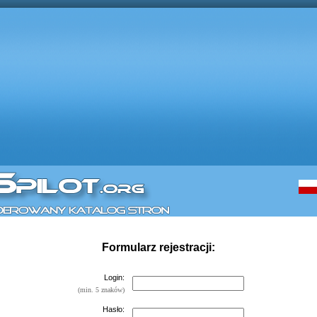
racja - Panel Administracyjny
Formularz rejestracji:
Login:
(min. 5 znaków)
Hasło: