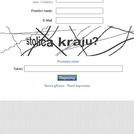
(min. 5 znaków)
Powtórz hasło:
E-Mail:
Przeładuj token
Token:
Strona główna
·
Panel logowania