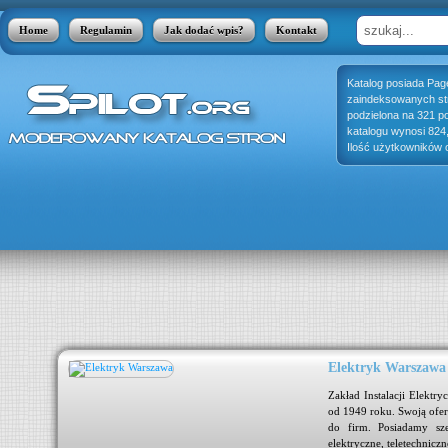
Home
Regulamin
Jak dodać wpis?
Kontakt
Katalog posiada Pag
zaindeksowanych stro
podzielona na 321 p
katalogu wynosi 824
Ilość użytkowników o
Elektryk Warszawa
jest
Zakład Instalacji Elektr
 się
od 1949 roku. Swoją ofer
się
do firm. Posiadamy szer
adzą
elektryczne, teletechniczn