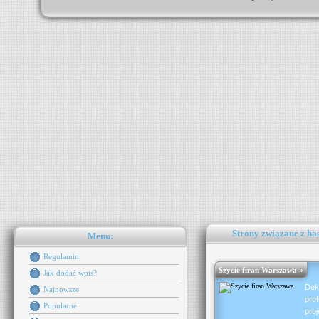
Strony związane z ha
Menu:
Regulamin
Szycie firan Warszawa »
Jak dodać wpis?
Dek
Najnowsze
pro
Popularne
pro