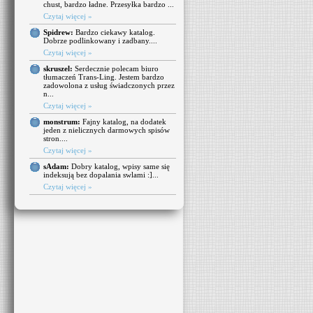
chust, bardzo ładne. Przesyłka bardzo ...
Czytaj więcej »
Spidrew:
Bardzo ciekawy katalog.
Dobrze podlinkowany i zadbany....
Czytaj więcej »
skruszel:
Serdecznie polecam biuro
tłumaczeń Trans-Ling. Jestem bardzo
zadowolona z usług świadczonych przez
n...
Czytaj więcej »
monstrum:
Fajny katalog, na dodatek
jeden z nielicznych darmowych spisów
stron....
Czytaj więcej »
sAdam:
Dobry katalog, wpisy same się
indeksują bez dopalania swlami :]...
Czytaj więcej »