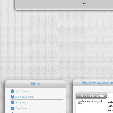
swo ...
Strony związane z ha
Menu:
Regulamin
Renowacja fotografii »
Jak dodać wpis?
Zdj
Najnowsze
każ
Popularne
zap