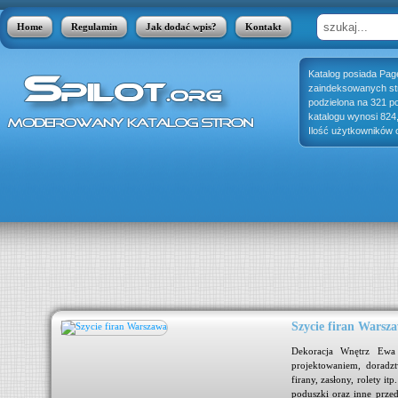
Home
Regulamin
Jak dodać wpis?
Kontakt
Katalog posiada Pag
zaindeksowanych stro
podzielona na 321 p
katalogu wynosi 824
Ilość użytkowników o
Szycie firan Warsz
 Ten
Dekoracja Wnętrz Ewa 
lna
projektowaniem, doradz
bka
firany, zasłony, rolety it
iego
poduszki oraz inne przed