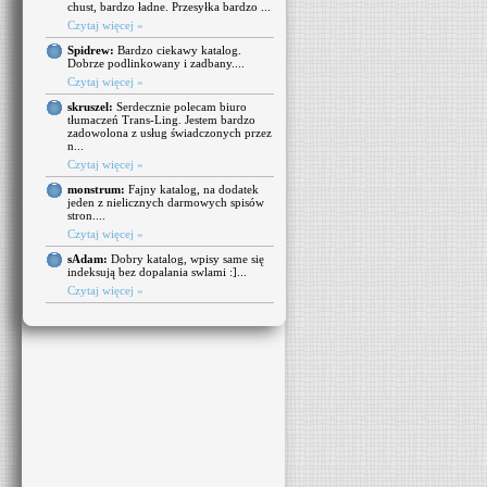
chust, bardzo ładne. Przesyłka bardzo ...
Czytaj więcej »
Spidrew:
Bardzo ciekawy katalog.
Dobrze podlinkowany i zadbany....
Czytaj więcej »
skruszel:
Serdecznie polecam biuro
tłumaczeń Trans-Ling. Jestem bardzo
zadowolona z usług świadczonych przez
n...
Czytaj więcej »
monstrum:
Fajny katalog, na dodatek
jeden z nielicznych darmowych spisów
stron....
Czytaj więcej »
sAdam:
Dobry katalog, wpisy same się
indeksują bez dopalania swlami :]...
Czytaj więcej »