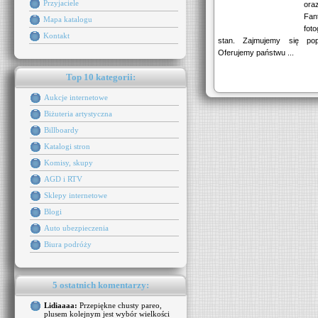
Przyjaciele
oraz
Fan
Mapa katalogu
fot
Kontakt
stan. Zajmujemy się pop
Oferujemy państwu ...
Top 10 kategorii:
Aukcje internetowe
Biżuteria artystyczna
Billboardy
Katalogi stron
Komisy, skupy
AGD i RTV
Sklepy internetowe
Blogi
Auto ubezpieczenia
Biura podróży
5 ostatnich komentarzy:
Lidiaaaa:
Przepiękne chusty pareo,
plusem kolejnym jest wybór wielkości