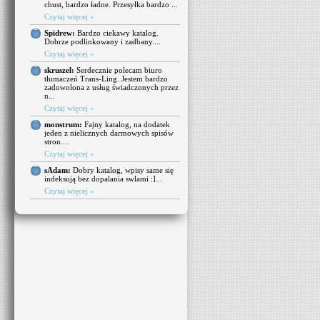
chust, bardzo ładne. Przesyłka bardzo ...
Czytaj więcej »
Spidrew:
Bardzo ciekawy katalog.
Dobrze podlinkowany i zadbany....
Czytaj więcej »
skruszel:
Serdecznie polecam biuro
tłumaczeń Trans-Ling. Jestem bardzo
zadowolona z usług świadczonych przez
n...
Czytaj więcej »
monstrum:
Fajny katalog, na dodatek
jeden z nielicznych darmowych spisów
stron....
Czytaj więcej »
sAdam:
Dobry katalog, wpisy same się
indeksują bez dopalania swlami :]...
Czytaj więcej »