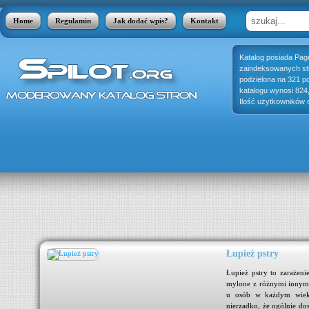
Home
Regulamin
Jak dodać wpis?
Kontakt
Katalog posiada Pag
zaindeksowanych stro
podzielona na 321 p
katalogu wynosi 824
Ilość użytkowników o
Łupież pstry
ynku
Łupież pstry to zarażeni
ak i
mylone z różnymi innymi
acje
u osób w każdym wieku,
..
nierzadko, że ogólnie do