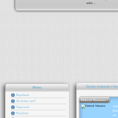
sobie ...
Strony związane z has
Menu:
Regulamin
Elektryk Warszawa »
Jak dodać wpis?
Zak
Najnowsze
Buk
Popularne
od 