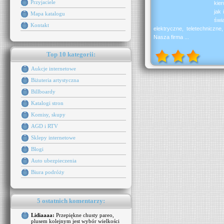
Przyjaciele
kie
jak
Mapa katalogu
świ
Kontakt
elektryczne, teletechniczne
Nasza firma ...
Top 10 kategorii:
Aukcje internetowe
Biżuteria artystyczna
Billboardy
Katalogi stron
Komisy, skupy
AGD i RTV
Sklepy internetowe
Blogi
Auto ubezpieczenia
Biura podróży
5 ostatnich komentarzy:
Lidiaaaa:
Przepiękne chusty pareo,
plusem kolejnym jest wybór wielkości