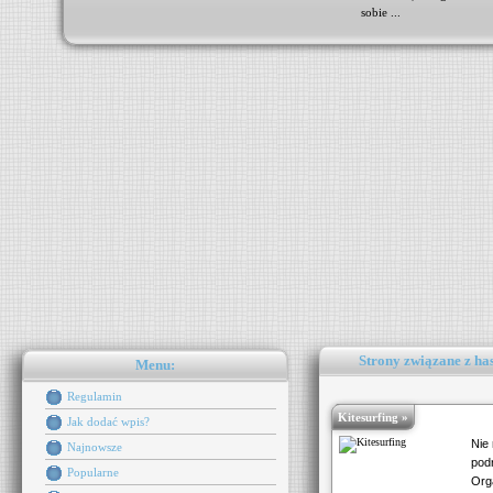
sobie ...
Strony związane z has
Menu:
Regulamin
Kitesurfing »
Jak dodać wpis?
Nie 
Najnowsze
pod
Popularne
Org