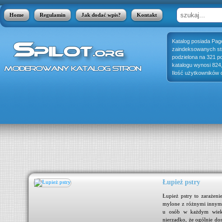
Home
Regulamin
Jak dodać wpis?
Kontakt
Katalog posiada Pag
zaindeksowanych stro
podzielona na 321 p
katalogu wynosi 824
Ilość użytkowników o
Łupież pstry
ynku
Łupież pstry to zarażeni
ak i
mylone z różnymi innymi
acje
u osób w każdym wieku,
..
nierzadko, że ogólnie do