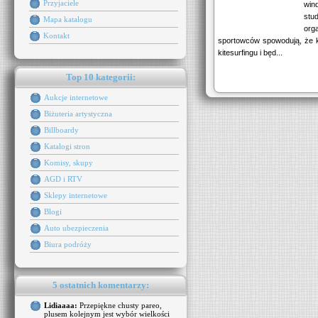
Przyjaciele
wind
st
Mapa katalogu
org
Kontakt
sportowców spowodują, że 
kitesurfingu i będ...
Top 10 kategorii:
Aukcje internetowe
Biżuteria artystyczna
Billboardy
Katalogi stron
Komisy, skupy
AGD i RTV
Sklepy internetowe
Blogi
Auto ubezpieczenia
Biura podróży
5 ostatnich komentarzy:
Lidiaaaa:
Przepiękne chusty pareo,
plusem kolejnym jest wybór wielkości