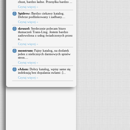
chust, bardzo ładne. Przesyłka bardzo ...
Czytaj więcej »
Spidrew:
Bardzo ciekawy katalog.
Dobrze podlinkowany i zadbany....
Czytaj więcej »
skruszel:
Serdecznie polecam biuro
tłumaczeń Trans-Ling. Jestem bardzo
zadowolona z usług świadczonych przez
n...
Czytaj więcej »
monstrum:
Fajny katalog, na dodatek
jeden z nielicznych darmowych spisów
stron....
Czytaj więcej »
sAdam:
Dobry katalog, wpisy same się
indeksują bez dopalania swlami :]...
Czytaj więcej »