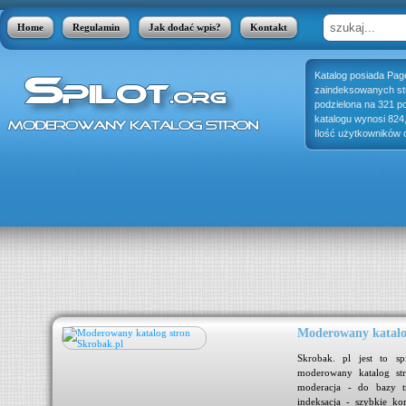
Home
Regulamin
Jak dodać wpis?
Kontakt
Katalog posiada Pag
zaindeksowanych stro
podzielona na 321 p
katalogu wynosi 824
Ilość użytkowników o
Moderowany katalo
jest
Skrobak. pl jest to sp
 się
moderowany katalog str
się
moderacja - do bazy tr
adzą
indeksacja - szybkie ko