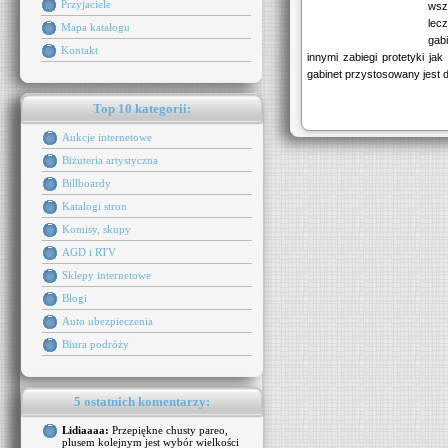
Przyjaciele
wsz
lec
Mapa katalogu
gab
Kontakt
innymi zabiegi protetyki ja
gabinet przystosowany jest d
Top 10 kategorii:
Aukcje internetowe
Biżuteria artystyczna
Billboardy
Katalogi stron
Komisy, skupy
AGD i RTV
Sklepy internetowe
Blogi
Auto ubezpieczenia
Biura podróży
5 ostatnich komentarzy:
Lidiaaaa:
Przepiękne chusty pareo,
plusem kolejnym jest wybór wielkości