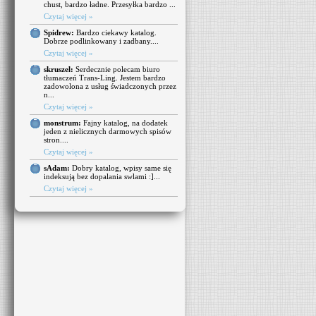
chust, bardzo ładne. Przesyłka bardzo ...
Czytaj więcej »
Spidrew:
Bardzo ciekawy katalog.
Dobrze podlinkowany i zadbany....
Czytaj więcej »
skruszel:
Serdecznie polecam biuro
tłumaczeń Trans-Ling. Jestem bardzo
zadowolona z usług świadczonych przez
n...
Czytaj więcej »
monstrum:
Fajny katalog, na dodatek
jeden z nielicznych darmowych spisów
stron....
Czytaj więcej »
sAdam:
Dobry katalog, wpisy same się
indeksują bez dopalania swlami :]...
Czytaj więcej »