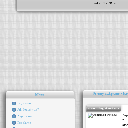
wskaźnika PR ró ...
Strony związane z ha
Menu:
Regulamin
Stomatolog Wrocław »
Jak dodać wpis?
Zap
Najnowsze
z 
Popularne
sto