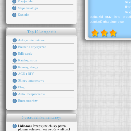
Przyjaciele
szy
fira
Mapa katalogu
szy
Kontakt
poduszki oraz inne przed
odmienić charakter swo...
Top 10 kategorii:
Aukcje internetowe
Biżuteria artystyczna
Billboardy
Katalogi stron
Komisy, skupy
AGD i RTV
Sklepy internetowe
Blogi
Auto ubezpieczenia
Biura podróży
5 ostatnich komentarzy:
Lidiaaaa:
Przepiękne chusty pareo,
plusem kolejnym jest wybór wielkości