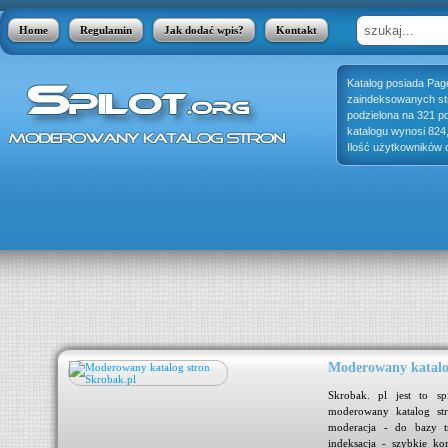
Home
Regulamin
Jak dodać wpis?
Kontakt
Katalog posiada Pag
zaindeksowanych stro
podzielona na 321 p
katalogu wynosi 824
Ilość użytkowników o
Moderowany katalo
się
Skrobak. pl jest to sp
 jak
moderowany katalog str
usy,
moderacja - do bazy tr
kter
indeksacja - szybkie ko