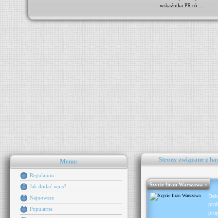
wskaźnika PR ró ...
Strony związane z ha
Menu:
Regulamin
Szycie firan Warszawa »
Jak dodać wpis?
Dek
Najnowsze
pro
Popularne
pro