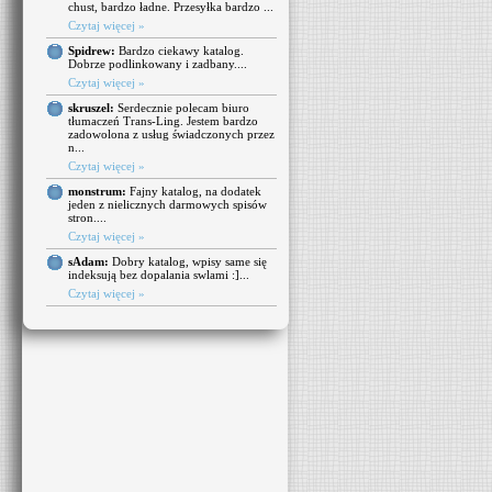
chust, bardzo ładne. Przesyłka bardzo ...
Czytaj więcej »
Spidrew:
Bardzo ciekawy katalog.
Dobrze podlinkowany i zadbany....
Czytaj więcej »
skruszel:
Serdecznie polecam biuro
tłumaczeń Trans-Ling. Jestem bardzo
zadowolona z usług świadczonych przez
n...
Czytaj więcej »
monstrum:
Fajny katalog, na dodatek
jeden z nielicznych darmowych spisów
stron....
Czytaj więcej »
sAdam:
Dobry katalog, wpisy same się
indeksują bez dopalania swlami :]...
Czytaj więcej »