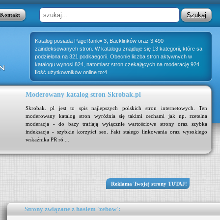
Kontakt
Katalog posiada PageRank= 3, Backlinków oraz 3,490
zaindeksowanych stron. W katalogu znajduje się 13 kategorii, które sa
podzielona na 321 podkaegorii. Obecnie liczba stron aktywnych w
katalogu wynosi 824, natomiast stron czekających na moderację 924.
Ilość użytkowników online to:4
Moderowany katalog stron Skrobak.pl
Skrobak. pl jest to spis najlepszych polskich stron internetowych. Ten
moderowany katalog stron wyróżnia się takimi cechami jak np. rzetelna
moderacja - do bazy trafiają wyłącznie wartościowe strony oraz szybka
indeksacja - szybkie korzyści seo. Fakt stałego linkowania oraz wysokiego
wskaźnika PR ró ...
Reklama Twojej strony TUTAJ!
Strony związane z hasłem 'zebow':