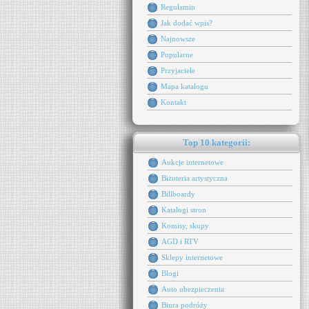
Regulamin
Jak dodać wpis?
Najnowsze
Popularne
Przyjaciele
Mapa katalogu
Kontakt
Top 10 kategorii:
Aukcje internetowe
Biżuteria artystyczna
Billboardy
Katalogi stron
Komisy, skupy
AGD i RTV
Sklepy internetowe
Blogi
Auto ubezpieczenia
Biura podróży