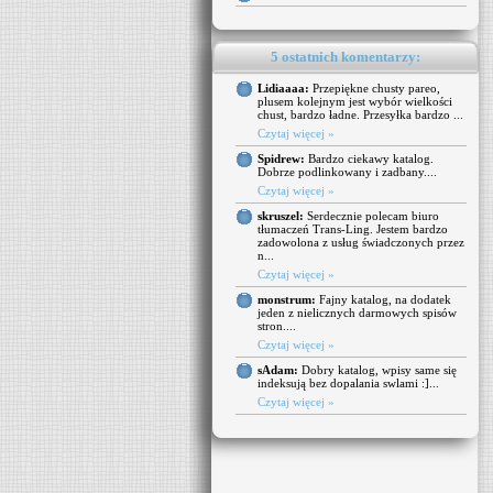
5 ostatnich komentarzy:
Lidiaaaa:
Przepiękne chusty pareo,
plusem kolejnym jest wybór wielkości
chust, bardzo ładne. Przesyłka bardzo ...
Czytaj więcej »
Spidrew:
Bardzo ciekawy katalog.
Dobrze podlinkowany i zadbany....
Czytaj więcej »
skruszel:
Serdecznie polecam biuro
tłumaczeń Trans-Ling. Jestem bardzo
zadowolona z usług świadczonych przez
n...
Czytaj więcej »
monstrum:
Fajny katalog, na dodatek
jeden z nielicznych darmowych spisów
stron....
Czytaj więcej »
sAdam:
Dobry katalog, wpisy same się
indeksują bez dopalania swlami :]...
Czytaj więcej »