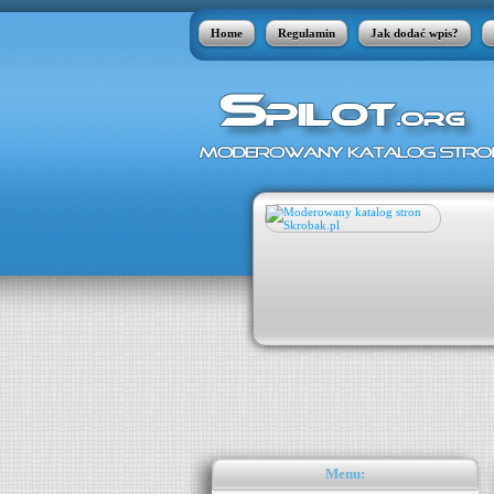
Home
Regulamin
Jak dodać wpis?
 skóry, jakie w szeregu przypadków jest
órnymi. Łupież pstry może pojawić się
kle atakuje nastolatków. Zdarza się
aty apteczne w postaci płynów nie radzą
Menu: