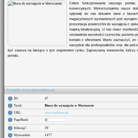
Celem funkcjonowania naszego portalu
komercyjnych. Wykorzystujemy nasze dośw
spływały do nas aktualne dane o biurach
magazynowych wystawionych pod wynajem l
prezentacja powierzchni do wynajęcia z opise
mapką lokalizacyjną. U nas masz możliwość 
zestawienia wysokości czynszów, poziomu pop
kontakt z oferentami. Warto zaznaczyć, że w
narzędzie dla profesjonalistów oraz dla pot
być zawsze na bieżąco z tym segmentem rynku. Zapraszamy inwestorów, którzy sz
portalu.
Szczegóły strony www.topbiura.pl:
ID:
47
Tytuł:
Biura do wynajęcia w Warszawie
URL:
www.topbiura.pl
PageRank:
Kliknięć:
39
Wyświetleń:
1477