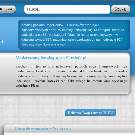
Kontakt
Katalog posiada PageRank= 3, Backlinków oraz 3,490
zaindeksowanych stron. W katalogu znajduje się 13 kategorii, które sa
podzielona na 321 podkaegorii. Obecnie liczba stron aktywnych w
katalogu wynosi 824, natomiast stron czekających na moderację 924.
Ilość użytkowników online to:4
Moderowany katalog stron Skrobak.pl
Skrobak. pl jest to spis najlepszych polskich stron internetowych. Ten
moderowany katalog stron wyróżnia się takimi cechami jak np. rzetelna
moderacja - do bazy trafiają wyłącznie wartościowe strony oraz szybka
indeksacja - szybkie korzyści seo. Fakt stałego linkowania oraz wysokiego
wskaźnika PR ró ...
Reklama Twojej strony TUTAJ!
Biura do wynajęcia w Warszawie