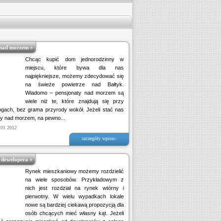
nad morzem »
Chcąc kupić dom jednorodzinny w
miejscu, które bywa dla nas
najpiękniejsze, możemy zdecydować się
na świeże powietrze nad Bałtyk.
Wiadomo – pensjonaty nad morzem są
wiele niż te, które znajdują się przy
ogach, bez grama przyrody wokół. Jeżeli stać nas
y nad morzem, na pewno...
 01 2012
szczegóły wpisu»
 dewelopera »
Rynek mieszkaniowy możemy rozdzielić
na wiele sposobów. Przykładowym z
nich jest rozdział na rynek wtórny i
pierwotny. W wielu wypadkach lokale
nowe są bardziej ciekawą propozycją dla
osób chcących mieć własny kąt. Jeżeli