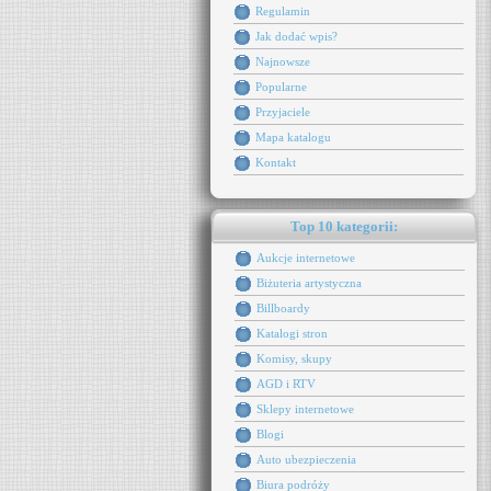
Regulamin
Jak dodać wpis?
Najnowsze
Popularne
Przyjaciele
Mapa katalogu
Kontakt
Top 10 kategorii:
Aukcje internetowe
Biżuteria artystyczna
Billboardy
Katalogi stron
Komisy, skupy
AGD i RTV
Sklepy internetowe
Blogi
Auto ubezpieczenia
Biura podróży