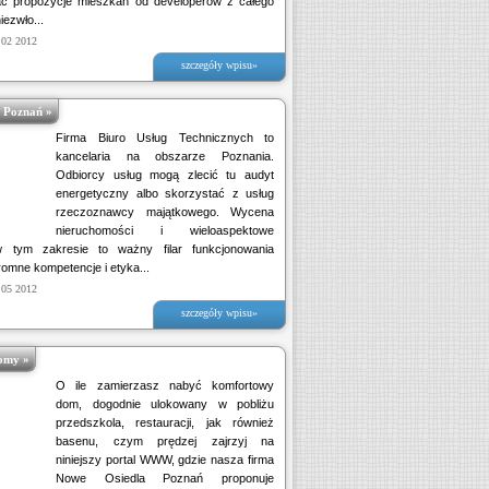
ć propozycje mieszkań od developerów z całego
iezwło...
 02 2012
szczegóły wpisu»
 Poznań »
Firma Biuro Usług Technicznych to
kancelaria na obszarze Poznania.
Odbiorcy usług mogą zlecić tu audyt
energetyczny albo skorzystać z usług
rzeczoznawcy majątkowego. Wycena
nieruchomości i wieloaspektowe
w tym zakresie to ważny filar funkcjonowania
romne kompetencje i etyka...
 05 2012
szczegóły wpisu»
omy »
O ile zamierzasz nabyć komfortowy
dom, dogodnie ulokowany w pobliżu
przedszkola, restauracji, jak również
basenu, czym prędzej zajrzyj na
niniejszy portal WWW, gdzie nasza firma
Nowe Osiedla Poznań proponuje