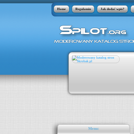
Home
Regulamin
Jak dodać wpis?
 skóry, jakie w szeregu przypadków jest
órnymi. Łupież pstry może pojawić się
kle atakuje nastolatków. Zdarza się
aty apteczne w postaci płynów nie radzą
Menu: