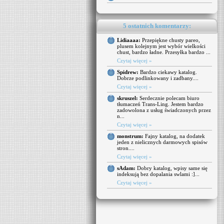
5 ostatnich komentarzy:
Lidiaaaa:
Przepiękne chusty pareo,
plusem kolejnym jest wybór wielkości
chust, bardzo ładne. Przesyłka bardzo ...
Czytaj więcej »
Spidrew:
Bardzo ciekawy katalog.
Dobrze podlinkowany i zadbany....
Czytaj więcej »
skruszel:
Serdecznie polecam biuro
tłumaczeń Trans-Ling. Jestem bardzo
zadowolona z usług świadczonych przez
n...
Czytaj więcej »
monstrum:
Fajny katalog, na dodatek
jeden z nielicznych darmowych spisów
stron....
Czytaj więcej »
sAdam:
Dobry katalog, wpisy same się
indeksują bez dopalania swlami :]...
Czytaj więcej »