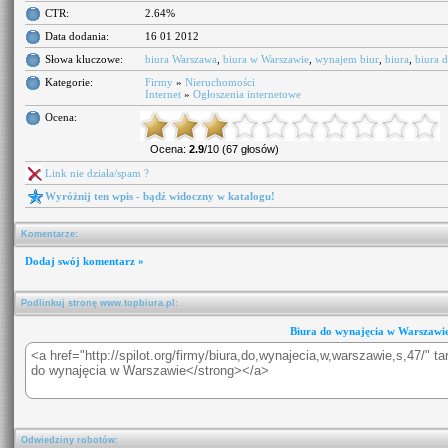
CTR:
2.64%
Data dodania:
16 01 2012
Słowa kluczowe:
biura Warszawa
,
biura w Warszawie
,
wynajem biur
,
biura
,
biura 
Kategorie:
Firmy
»
Nieruchomości
Internet
»
Ogłoszenia internetowe
Ocena:
Ocena:
2.9
/10 (67 głosów)
Link nie działa/spam ?
Wyróżnij ten wpis - bądź widoczny w katalogu!
Komentarze:
Dodaj swój komentarz »
Podlinkuj stronę www.topbiura.pl:
Biura do wynajęcia w Warszawi
Odwiedziny robotów: