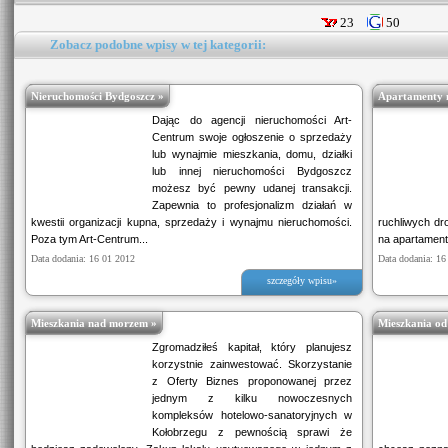
23
50
Zobacz podobne wpisy w tej kategorii:
Nieruchomości Bydgoszcz »
Apartamenty 
Dając do agencji nieruchomości Art-
Centrum swoje ogłoszenie o sprzedaży
lub wynajmie mieszkania, domu, działki
lub innej nieruchomości Bydgoszcz
możesz być pewny udanej transakcji.
Zapewnia to profesjonalizm działań w
kwestii organizacji kupna, sprzedaży i wynajmu nieruchomości.
ruchliwych dr
Poza tym Art-Centrum...
na apartament
Data dodania: 16 01 2012
Data dodania: 16
szczegóły wpisu»
Mieszkania nad morzem »
Mieszkania od
Zgromadziłeś kapitał, który planujesz
korzystnie zainwestować. Skorzystanie
z Oferty Biznes proponowanej przez
jednym z kilku nowoczesnych
kompleksów hotelowo-sanatoryjnych w
Kołobrzegu z pewnością sprawi że