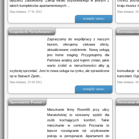
będziesz zadowolony. Zakup lokalu usytuowanego w jednym z
chcesz pozna
takich kompleksów apartamentowych ...
kraju musisz n
Data dodania: 17 01 2012
Data dodania: 10
szczegóły wpisu»
Gospodarek Nieruchomości »
Rzeczoznawca
Zapraszamy do współpracy z naszym
biurem, oferujemy ciekawe oferty,
aktualizowane codziennie. Nową usługą
jest home staging. Przygotujemy dla
Państwa analizę pod kątem zmian, jakie
warto zrobić w nieruchomości alby ją
szybciej sprzedać. Jest to nowa usługa na rynku, ale sprawdzona
konsultacje 
np w Stanach Zjedn...
kancelarii. Og
Data dodania: 23 04 2012
Data dodania: 16
szczegóły wpisu»
Apartamenty Poznań »
Nowoczesne d
Mieszkanie firmy Room66 przy ulicy
Maratońskiej to stosowny wybór dla
osób kochających komfort. Takie
mieszkanie w centrum Poznania to
lepsze rozwiązanie niż użytkowanie
pokoju w pensjonacie. Apartament do