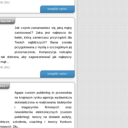
 03 2012
szczegóły wpisu»
 mączne »
Jak często zastanawiasz się, jaką mąkę
zastosować? Jaka jest najlepsza do
babki, którą zamierzasz przyrządzić dla
Twoich najbliższych? Basia została
przygotowana z myślą o szczególnym jej
przeznaczeniu. Kompozycja rodzajów
 tak dobrana, aby zagwarantować jak najlepszy
 mąk...
 05 2012
szczegóły wpisu»
owy »
Agape custom publishing to przewodnia
na krajowym rynku agencja wydawnicza
doświadczona w realizowaniu biuletynów
i magazynów firmowych oraz
newsletterów elektronicznych (custom
publishing). tworzy na dodatek audyty,
elnicze, szkolenia, coaching i tworzy Konkurs
mowych. Dłu...