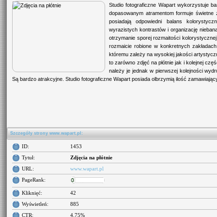
Studio fotograficzne Wapart wykorzystuje bar
dopasowanym atramentom formuje świetne zdj
posiadają odpowiedni balans kolorystycz
wyrazistych kontrastów i organizację nieban
otrzymanie sporej rozmaitości kolorystycznej 
rozmaicie robione w konkretnych zakładach
któremu zależy na wysokiej jakości artystycz
to zarówno zdjęć na płótnie jak i kolejnej cz
należy je jednak w pierwszej kolejności wy
Są bardzo atrakcyjne. Studio fotograficzne Wapart posiada olbrzymią ilość zamawiając
Szczegóły strony www.wapart.pl:
ID:
1453
Tytuł:
Zdjęcia na płótnie
URL:
www.wapart.pl
PageRank:
Kliknięć:
42
Wyświetleń:
885
CTR:
4.75%