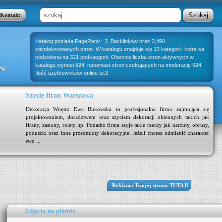
Kontakt
Katalog posiada PageRank= 3, Backlinków oraz 3,490
zaindeksowanych stron. W katalogu znajduje się 13 kategorii, które sa
podzielona na 321 podkaegorii. Obecnie liczba stron aktywnych w
katalogu wynosi 824, natomiast stron czekających na moderację 924.
Ilość użytkowników online to:3
Szycie firan Warszawa
Dekoracja Wnętrz Ewa Bukowska to profesjonalna firma zajmująca się
projektowaniem, doradztwem oraz szyciem dekoracji okiennych takich jak
firany, zasłony, rolety itp. Ponadto firma szyje takie rzeczy jak narzuty, obrusy,
poduszki oraz inne przedmioty dekoracyjne. Jeżeli chcesz odmienić charakter
swo ...
Reklama Twojej strony TUTAJ!
Zdjęcia na płótnie