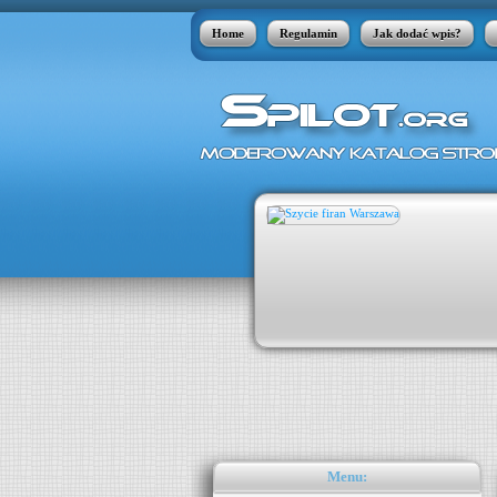
Home
Regulamin
Jak dodać wpis?
robak.pl
ch polskich stron internetowych. Ten
 się takimi cechami jak np. rzetelna
cznie wartościowe strony oraz szybka
Fakt stałego linkowania oraz wysokiego
Menu: