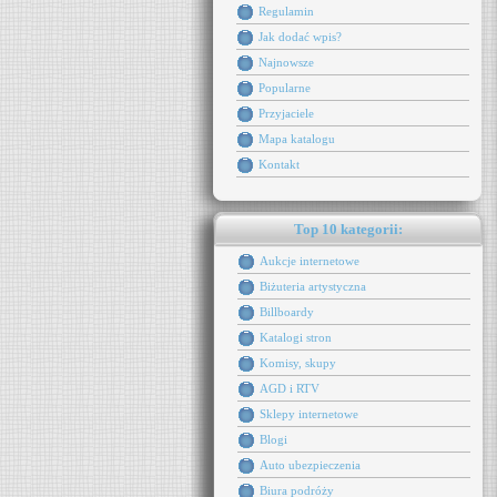
Regulamin
Jak dodać wpis?
Najnowsze
Popularne
Przyjaciele
Mapa katalogu
Kontakt
Top 10 kategorii:
Aukcje internetowe
Biżuteria artystyczna
Billboardy
Katalogi stron
Komisy, skupy
AGD i RTV
Sklepy internetowe
Blogi
Auto ubezpieczenia
Biura podróży