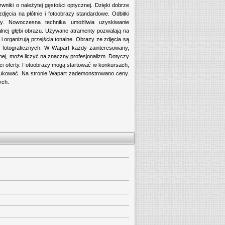
wniki o należytej gęstości optycznej. Dzięki dobrze
ęcia na płótnie i fotoobrazy standardowe. Odbitki
ny. Nowoczesna technika umożliwia uzyskiwanie
alnej głębi obrazu. Używane atramenty pozwalają na
i organizują przejścia tonalne. Obrazy ze zdjęcia są
 fotograficznych. W Wapart każdy zainteresowany,
nej, może liczyć na znaczny profesjonalizm. Dotyczy
ęści oferty. Fotoobrazy mogą startować w konkursach,
drukować. Na stronie Wapart zademonstrowano ceny.
ych.