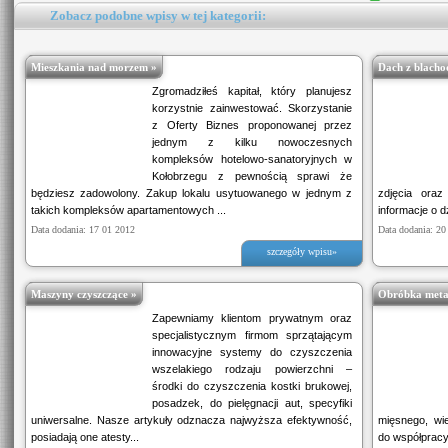
Zobacz podobne wpisy w tej kategorii:
Mieszkania nad morzem »
Dach z blacho
Zgromadziłeś kapitał, który planujesz
korzystnie zainwestować. Skorzystanie
z Oferty Biznes proponowanej przez
jednym z kilku nowoczesnych
kompleksów hotelowo-sanatoryjnych w
Kołobrzegu z pewnością sprawi że
będziesz zadowolony. Zakup lokalu usytuowanego w jednym z
zdjęcia ora
takich kompleksów apartamentowych ...
informacje o d
Data dodania: 17 01 2012
Data dodania: 20
szczegóły wpisu»
Maszyny czyszczące »
Obróbka metal
Zapewniamy klientom prywatnym oraz
specjalistycznym firmom sprzątającym
innowacyjne systemy do czyszczenia
wszelakiego rodzaju powierzchni –
środki do czyszczenia kostki brukowej,
posadzek, do pielęgnacji aut, specyfiki
uniwersalne. Nasze artykuły odznacza najwyższa efektywność,
mięsnego, wie
posiadają one atesty...
do współpracy.