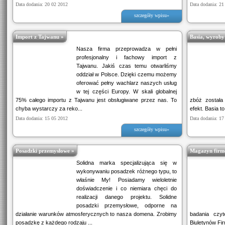
Data dodania: 20 02 2012
Data dodania: 21
szczegóły wpisu»
Import z Tajwanu »
Basia, wyroby
Nasza firma przeprowadza w pełni
profesjonalny i fachowy import z
Tajwanu. Jakiś czas temu otwarliśmy
oddział w Polsce. Dzięki czemu możemy
oferować pełny wachlarz naszych usług
w tej części Europy. W skali globalnej
75% całego importu z Tajwanu jest obsługiwane przez nas. To
zbóż została
chyba wystarczy za reko...
efekt. Basia to
Data dodania: 15 05 2012
Data dodania: 17
szczegóły wpisu»
Posadzki przemysłowe »
Magazyn firm
Solidna marka specjalizująca się w
wykonywaniu posadzek różnego typu, to
właśnie My! Posiadamy wieloletnie
doświadczenie i co niemiara chęci do
realizacji danego projektu. Solidne
posadzki przemysłowe, odporne na
działanie warunków atmosferycznych to nasza domena. Zrobimy
badania czyt
posadzkę z każdego rodzaju ...
Biuletynów Fir