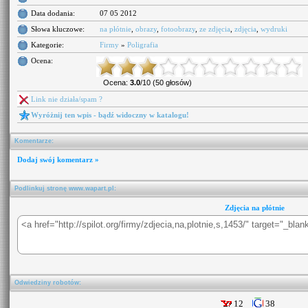
Data dodania:
07 05 2012
Słowa kluczowe:
na płótnie
,
obrazy
,
fotoobrazy
,
ze zdjęcia
,
zdjęcia
,
wydruki
Kategorie:
Firmy
»
Poligrafia
Ocena:
Ocena:
3.0
/10 (50 głosów)
Link nie działa/spam ?
Wyróżnij ten wpis - bądź widoczny w katalogu!
Komentarze:
Dodaj swój komentarz »
Podlinkuj stronę www.wapart.pl:
Zdjęcia na płótnie
Odwiedziny robotów:
12
38