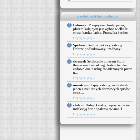
5 ostatnich komentarzy:
Lidiaaaa:
Przepiękne chusty pareo,
plusem kolejnym jest wybór wielkości
chust, bardzo ładne. Przesyłka bardzo ...
Czytaj więcej »
Spidrew:
Bardzo ciekawy katalog.
Dobrze podlinkowany i zadbany....
Czytaj więcej »
skruszel:
Serdecznie polecam biuro
tłumaczeń Trans-Ling. Jestem bardzo
zadowolona z usług świadczonych przez
n...
Czytaj więcej »
monstrum:
Fajny katalog, na dodatek
jeden z nielicznych darmowych spisów
stron....
Czytaj więcej »
sAdam:
Dobry katalog, wpisy same się
indeksują bez dopalania swlami :]...
Czytaj więcej »