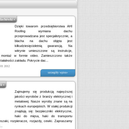
dachówki »
Dzięki towarom przedsiębiorstwa AHI
Roofing wymiana dachu
przeprowadzana jest specjalistycznie, a
blacha na dachu objęta jest
kilkudziesięcioletnią gwarancją. Na
witrynie umieszczone są instrukcje,
z montaż w formie video. Zamieszczono także
ziałalności zakładu. Pokrycie dac...
 01 2012
szczegóły wpisu»
i »
Zajmujemy się produkcją najwyższej
jakości wyrobów z branży elektrycznej i
metalowej. Nasze wyroby znane są na
rynkach europejskich. W stałej produkcji
znajdują się: bezpieczniki elektryczne,
haki do mięsa, haki do transportu
szaki, rozpieracze, rozjazdy, cewki. Zapraszamy
..