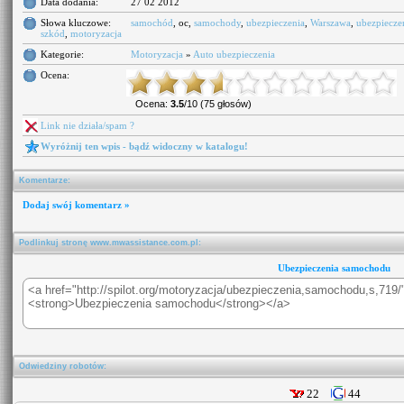
Data dodania:
27 02 2012
Słowa kluczowe:
samochód
, oc,
samochody
,
ubezpieczenia
,
Warszawa
,
ubezpiecze
szkód
,
motoryzacja
Kategorie:
Motoryzacja
»
Auto ubezpieczenia
Ocena:
Ocena:
3.5
/10 (75 głosów)
Link nie działa/spam ?
Wyróżnij ten wpis - bądź widoczny w katalogu!
Komentarze:
Dodaj swój komentarz »
Podlinkuj stronę www.mwassistance.com.pl:
Ubezpieczenia samochodu
Odwiedziny robotów:
22
44