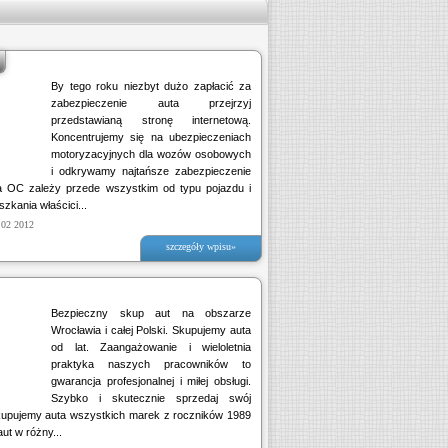
By tego roku niezbyt dużo zapłacić za
zabezpieczenie auta przejrzyj
przedstawianą stronę internetową.
Koncentrujemy się na ubezpieczeniach
motoryzacyjnych dla wozów osobowych
i odkrywamy najtańsze zabezpieczenie
a OC zależy przede wszystkim od typu pojazdu i
zkania właścici...
 02 2012
szczegóły wpisu»
Bezpieczny skup aut na obszarze
Wrocławia i całej Polski. Skupujemy auta
od lat. Zaangażowanie i wieloletnia
praktyka naszych pracowników to
gwarancja profesjonalnej i miłej obsługi.
Szybko i skutecznie sprzedaj swój
upujemy auta wszystkich marek z roczników 1989
ut w różny...