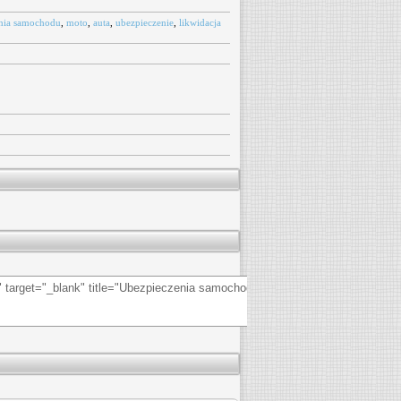
nia samochodu
,
moto
,
auta
,
ubezpieczenie
,
likwidacja