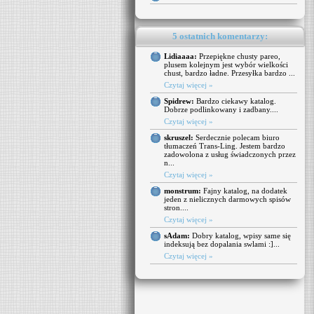
5 ostatnich komentarzy:
Lidiaaaa:
Przepiękne chusty pareo,
plusem kolejnym jest wybór wielkości
chust, bardzo ładne. Przesyłka bardzo ...
Czytaj więcej »
Spidrew:
Bardzo ciekawy katalog.
Dobrze podlinkowany i zadbany....
Czytaj więcej »
skruszel:
Serdecznie polecam biuro
tłumaczeń Trans-Ling. Jestem bardzo
zadowolona z usług świadczonych przez
n...
Czytaj więcej »
monstrum:
Fajny katalog, na dodatek
jeden z nielicznych darmowych spisów
stron....
Czytaj więcej »
sAdam:
Dobry katalog, wpisy same się
indeksują bez dopalania swlami :]...
Czytaj więcej »