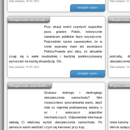
Data dodania: 28 02 2012
Data dodania: 15
szczegóły wpisu»
Ubezpieczenie turystyczne »
Ubezpieczenia
Przy okazji moich częstych wyjazdów
poza granice Polski, notorycznie
nawiedzam pobliskie biuro turystyczne.
Poprzednim razem zauważyłem, że w
cenie wyprawy mam też assistance
Polska.Prawda jest taka, że aktualnie
czuję się o wiele swobodniej i bardziej podekscytowany
potrzeby, 
wyruszam na każdą ekspedycję. Ob...
ubezpieczeniow
Data dodania: 19 03 2012
Data dodania: 24
szczegóły wpisu»
Ubezpieczenia samochodów »
Wypożyczalni
Szukasz dobrego i niedrogiego
ubezpieczenia samochodu? Nim
rozpoczniesz poszukiwania warto, abyś
miał co najmniej podstawową wiedzę o
oc i autocasco pojazdów
mechanicznych. Odpowiednie informacje
ułatwią Ci właściwy wybór ubezpieczenia samochodu. Po
nowe kanony 
pierwsze warto wiedzieć czym się kierować przy kup...
ofercie wyłąc