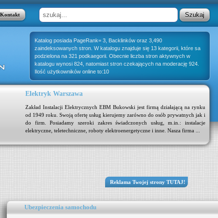
Kontakt
Katalog posiada PageRank= 3, Backlinków oraz 3,490
zaindeksowanych stron. W katalogu znajduje się 13 kategorii, które sa
podzielona na 321 podkaegorii. Obecnie liczba stron aktywnych w
katalogu wynosi 824, natomiast stron czekających na moderację 924.
Ilość użytkowników online to:10
Elektryk Warszawa
Zakład Instalacji Elektrycznych EBM Bukowski jest firmą działającą na rynku
od 1949 roku. Swoją ofertę usług kierujemy zarówno do osób prywatnych jak i
do firm. Posiadamy szeroki zakres świadczonych usług, m.in.: instalacje
elektryczne, teletechniczne, roboty elektroenergetyczne i inne. Nasza firma ...
Reklama Twojej strony TUTAJ!
Ubezpieczenia samochodu