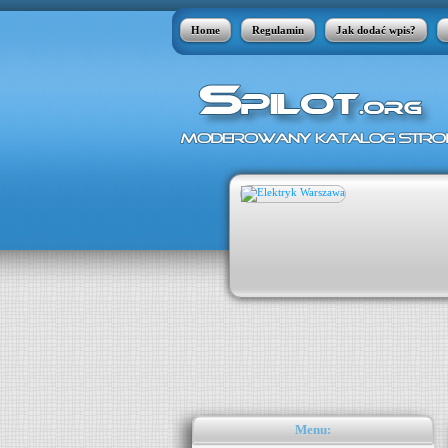
Home
Regulamin
Jak dodać wpis?
 skóry, jakie w szeregu przypadków jest
órnymi. Łupież pstry może pojawić się
kle atakuje nastolatków. Zdarza się
aty apteczne w postaci płynów nie radzą
Menu: