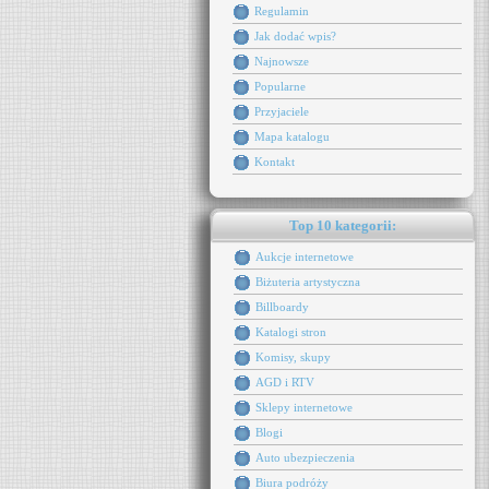
Regulamin
Jak dodać wpis?
Najnowsze
Popularne
Przyjaciele
Mapa katalogu
Kontakt
Top 10 kategorii:
Aukcje internetowe
Biżuteria artystyczna
Billboardy
Katalogi stron
Komisy, skupy
AGD i RTV
Sklepy internetowe
Blogi
Auto ubezpieczenia
Biura podróży