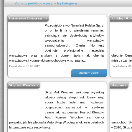
Zobacz podobne wpisy w tej kategorii:
Czyszczenie klimatyzacji »
Ranking OC »
Przedsiębiorstwo Normfest Polska Sp. z
o. o. to firma o wieloletniej renomie,
zajmująca się dystrybucją artykułów
wyposażenia warsztatów
samochodowych. Oferta Normfest
obejmuje profesjonalne narzędzia
warsztatowe oraz artykuły z domen takich jak chemia
obecnie. Cen
warsztatowa i kosmetyki samochodowe – np. pasta...
miejsca zamies
Data dodania: 18 01 2012
Data dodania: 06
szczegóły wpisu»
Skup aut Wrocław »
Skup aut »
Skup Aut Wrocław wykonuje wysokiej
jakości usługę skupu aut. Dzięki niej,
spora liczba ludzi ma możliwość
odsprzedać samochód w szybkim
czasie jak też pewnie. Pośród Klientów
Auto Komisu Wrocław są Klienci
prywatni, jak też placówki. Auto Skup Wrocław w okresie ostatnich
samochód. Sk
lat znacznie rozszerzył swoj...
– 2010. Skup a