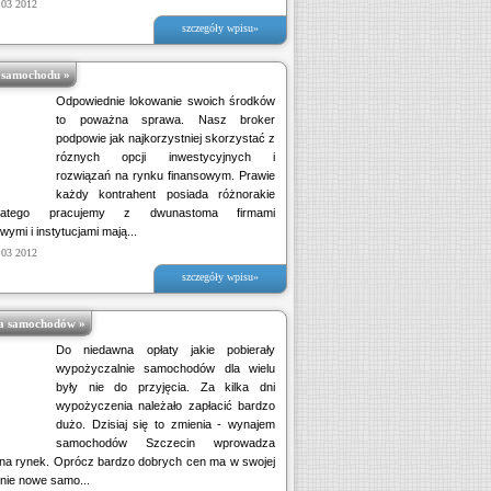
 03 2012
szczegóły wpisu»
 samochodu »
Odpowiednie lokowanie swoich środków
to poważna sprawa. Nasz broker
podpowie jak najkorzystniej skorzystać z
róznych opcji inwestycyjnych i
rozwiązań na rynku finansowym. Prawie
każdy kontrahent posiada różnorakie
dlatego pracujemy z dwunastoma firmami
ymi i instytucjami mają...
 03 2012
szczegóły wpisu»
a samochodów »
Do niedawna opłaty jakie pobierały
wypożyczalnie samochodów dla wielu
były nie do przyjęcia. Za kilka dni
wypożyczenia należało zapłacić bardzo
dużo. Dzisiaj się to zmienia - wynajem
samochodów Szczecin wprowadza
na rynek. Oprócz bardzo dobrych cen ma w swojej
znie nowe samo...