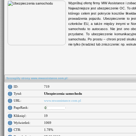
Wypróbuj ofertę firmy MW Assistance i zob
Najważniejsze jest ubezpieczenie OC. To obli
którego celem jest pokrycie kosztów likwi
prowadzenia pojazdu. Ubezpieczenie to jes
członków EU, a także między innymi w Norw
samochodu to autocasco. Nie jest ono ob
przydatne. To ubezpieczenie komunikacyjn
samochodu. Po prostu – chroni przed skutk
nie tylko (kradzież lub zniszczenie: np. wsku
Szczegóły strony www.mwassistance.com.pl:
ID:
719
Tytuł:
Ubezpieczenia samochodu
URL:
www.mwassistance.com.pl
PageRank:
Kliknięć:
19
Wyświetleń:
1069
CTR:
1.78%