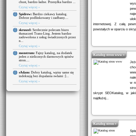
chust, bardzo ładne. Przesyłka bardzo ...
wy
Czytaj więcej »
pew
najw
Spidrew:
Bardzo ciekawy katalog.
Dobrze podlinkowany i zadbany....
ulo
Czytaj więcej »
internetowej. Z całą pewn
powstałych w oparciu o skry
skruszel:
Serdecznie polecam biuro
tłumaczeń Trans-Ling. Jestem bardzo
zadowolona z usług świadczonych przez
n...
Czytaj więcej »
monstrum:
Fajny katalog, na dodatek
Katalog stron www »
jeden z nielicznych darmowych spisów
stron....
Jeż
Czytaj więcej »
chc
sAdam:
Dobry katalog, wpisy same się
www
indeksują bez dopalania swlami :]...
nal
Czytaj więcej »
w n
stro
skrypt SEOKatalog, w ja
najdłużej...
Katalog stron »
Sp