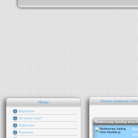
Strony związane z has
Menu:
Regulamin
Jak dodać wpis?
Moderowany katalog stron S
Najnowsze
Skr
Popularne
pol