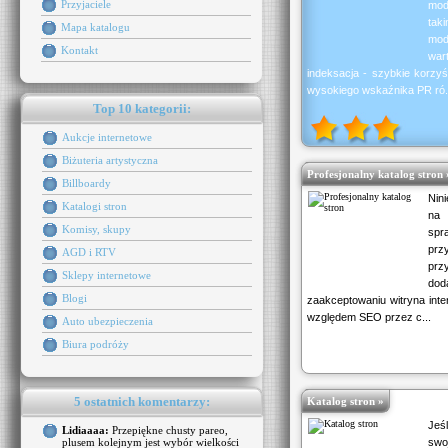
Przyjaciele
mod
tak
Mapa katalogu
mod
Kontakt
war
indeksacja - szybkie korzyś
wysokiego wskaźnika PR ró.
Top 10 kategorii:
Aukcje internetowe
Biżuteria artystyczna
Profesjonalny katalog stron 
Billboardy
Nin
Katalogi stron
na 
Komisy, skupy
spr
prz
AGD i RTV
prz
Sklepy internetowe
dod
Blogi
zaakceptowaniu witryna inter
względem SEO przez c...
Auto ubezpieczenia
Biura podróży
5 ostatnich komentarzy:
Katalog stron »
Jeś
Lidiaaaa:
Przepiękne chusty pareo,
plusem kolejnym jest wybór wielkości
sw