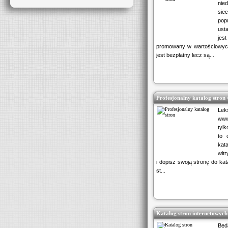
nie
sie
pop
usta
jes
promowany w wartościowych
jest bezpłatny lecz są...
Profesjonalny katalog stron 
Lek
www
tylk
to 
kat
witr
i dopisz swoją stronę do kat
st...
Katalog stron internetowych
Będ