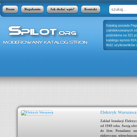
Home
Regulamin
Jak dodać wpis?
Kontakt
Katalog posiada Pag
zaindeksowanych stro
podzielona na 321 p
katalogu wynosi 824
Ilość użytkowników o
Elektryk Warszawa
 Ten
Zakład Instalacji Elektr
lna
od 1949 roku. Swoją ofer
bka
do firm. Posiadamy szer
iego
elektryczne, teletechniczn