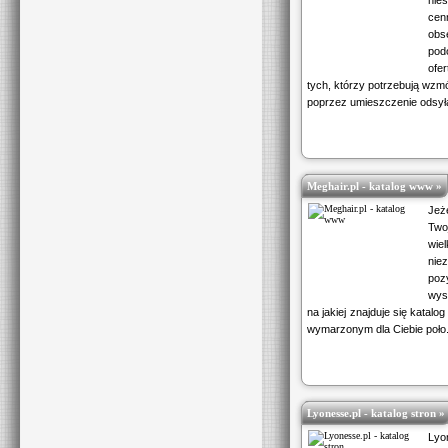
nie
cen
obs
pod
ofer
tych, którzy potrzebują wzmó
poprzez umieszczenie odsyła
Meghair.pl - katalog www »
Jeż
Two
wi
nie
po
wys
na jakiej znajduje się katalo
wymarzonym dla Ciebie poło.
Lyonesse.pl - katalog stron »
Lyo