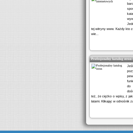
bar
spo
kata
wywo
Jed
tej witryny www. Każdy kto 
wie...
Profesjonalny katalog stron 
Jeś
po
pew
funk
do
doś
też, że ciężko o wpisy, z ja
latami. Klikając w odnośnik z