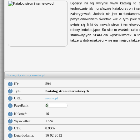
Będący na tej witrynie www katalog to
technicznie jak i graficznie katalog stron i
zaintrygować. Jednak nie jest to fundament
pozycjonowaniem świetnie wie o tym jakie w
sytuje się linki do innych stron interneto
roboty indeksujące. Se-site to właśnie tak
stanowiących SPAM dla wyszukiwarek, a te
także w dobrej jakości – nie ma miejsca także
Szczegóły strony se-site.pl:
ID:
594
Tytuł:
Katalog stron internetowych
URL:
se-site.pl
PageRank:
Kliknięć:
16
Wyświetleń:
1724
CTR:
0.93%
Data dodania:
16 02 2012