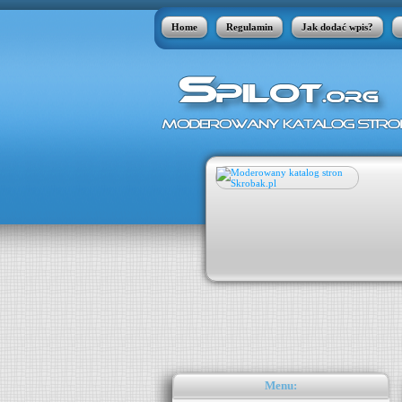
Home
Regulamin
Jak dodać wpis?
 skóry, jakie w szeregu przypadków jest
órnymi. Łupież pstry może pojawić się
kle atakuje nastolatków. Zdarza się
aty apteczne w postaci płynów nie radzą
Menu: