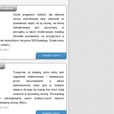
Sensible.pl »
Jeżeli pragniesz zdobyć dla własnej
strony internetowej silny odnośnik to
powinieneś wejść na tą stronę, na której
zlokalizowany jest utrzymany w
porządku a także moderowany katalog
Sensible postawiony na przyjaznym a
rnie domyślnym skrypcie SEOKatalogu. Dzięki temu
 umieśc...
 02 2012
szczegóły wpisu»
m »
Trwam.biz to katalog stron który jest
nagminnie indeksowany i odwiedzany
przez wyszukiwarki a także
webmasterów, toteż jest to świetne
miejsce do tego by każdy kto chce mógł
umieścić tu prywatną stronę. Ten katalog
i udostępniamy sporo praktycznych danych
dodaną stroną. Mój k...
 04 2012
szczegóły wpisu»