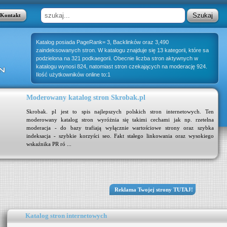
Kontakt
Katalog posiada PageRank= 3, Backlinków oraz 3,490
zaindeksowanych stron. W katalogu znajduje się 13 kategorii, które sa
podzielona na 321 podkaegorii. Obecnie liczba stron aktywnych w
katalogu wynosi 824, natomiast stron czekających na moderację 924.
Ilość użytkowników online to:1
Moderowany katalog stron Skrobak.pl
Skrobak. pl jest to spis najlepszych polskich stron internetowych. Ten
moderowany katalog stron wyróżnia się takimi cechami jak np. rzetelna
moderacja - do bazy trafiają wyłącznie wartościowe strony oraz szybka
indeksacja - szybkie korzyści seo. Fakt stałego linkowania oraz wysokiego
wskaźnika PR ró ...
Reklama Twojej strony TUTAJ!
Katalog stron internetowych