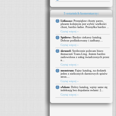
5 ostatnich komentarzy:
Lidiaaaa:
Przepiękne chusty pareo,
plusem kolejnym jest wybór wielkości
chust, bardzo ładne. Przesyłka bardzo ...
Czytaj więcej »
Spidrew:
Bardzo ciekawy katalog.
Dobrze podlinkowany i zadbany....
Czytaj więcej »
skruszel:
Serdecznie polecam biuro
tłumaczeń Trans-Ling. Jestem bardzo
zadowolona z usług świadczonych przez
n...
Czytaj więcej »
monstrum:
Fajny katalog, na dodatek
jeden z nielicznych darmowych spisów
stron....
Czytaj więcej »
sAdam:
Dobry katalog, wpisy same się
indeksują bez dopalania swlami :]...
Czytaj więcej »