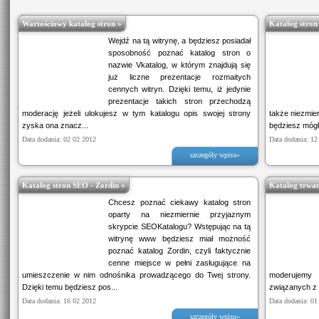
Wartościowy katalog stron »
Katalog stron 
Wejdź na tą witrynę, a będziesz posiadał
sposobność poznać katalog stron o
nazwie Vkatalog, w którym znajdują się
już liczne prezentacje rozmaitych
cennych witryn. Dzięki temu, iż jedynie
prezentacje takich stron przechodzą
moderację jeżeli ulokujesz w tym katalogu opis swojej strony
także niezmie
zyska ona znacz...
będziesz mógł
Data dodania: 02 02 2012
Data dodania: 12
szczegóły wpisu»
Katalog stron SEO - Zordin »
Katalog trwa
Chcesz poznać ciekawy katalog stron
oparty na niezmiernie przyjaznym
skrypcie SEOKatalogu? Wstępując na tą
witrynę www będziesz miał możność
poznać katalog Zordin, czyli faktycznie
cenne miejsce w pełni zasługujące na
umieszczenie w nim odnośnika prowadzącego do Twej strony.
moderujemy 
Dzięki temu będziesz pos...
związanych z 
Data dodania: 16 02 2012
Data dodania: 01
szczegóły wpisu»