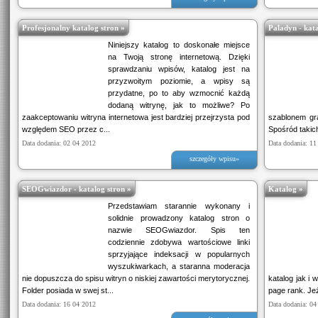
Profesjonalny katalog stron »
Paladyn - kata
Niniejszy katalog to doskonałe miejsce
na Twoją stronę internetową. Dzięki
sprawdzaniu wpisów, katalog jest na
przyzwoitym poziomie, a wpisy są
przydatne, po to aby wzmocnić każdą
dodaną witrynę, jak to możliwe? Po
zaakceptowaniu witryna internetowa jest bardziej przejrzysta pod
szablonem gra
względem SEO przez c...
Spośród takich
Data dodania: 02 04 2012
Data dodania: 11
szczegóły wpisu»
SEOGwiazdor - katalog stron »
Katalog »
Przedstawiam starannie wykonany i
solidnie prowadzony katalog stron o
nazwie SEOGwiazdor. Spis ten
codziennie zdobywa wartościowe linki
sprzyjające indeksacji w popularnych
wyszukiwarkach, a staranna moderacja
nie dopuszcza do spisu witryn o niskiej zawartości merytorycznej.
katalog jak i 
Folder posiada w swej st...
page rank. Jeże
Data dodania: 16 04 2012
Data dodania: 04