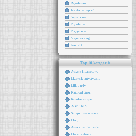
Regulamin
Jak dodać wpis?
Najnowsze
Popularne
Przyjaciele
Mapa katalogu
Kontakt
Top 10 kategorii:
Aukcje internetowe
Biżuteria artystyczna
Billboardy
Katalogi stron
Komisy, skupy
AGD i RTV
Sklepy internetowe
Blogi
Auto ubezpieczenia
Biura podróży