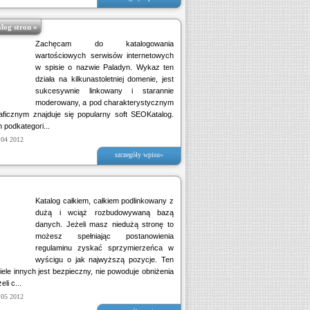
log stron »
Zachęcam do katalogowania
wartościowych serwisów internetowych
w spisie o nazwie Paladyn. Wykaz ten
działa na kilkunastoletniej domenie, jest
sukcesywnie linkowany i starannie
moderowany, a pod charakterystycznym
ficznym znajduje się popularny soft SEOKatalog.
 podkategori...
 04 2012
szczegóły wpisu»
Katalog całkiem, całkiem podlinkowany z
dużą i wciąż rozbudowywaną bazą
danych. Jeżeli masz niedużą stronę to
możesz spełniając postanowienia
regulaminu zyskać sprzymierzeńca w
wyścigu o jak najwyższą pozycje. Ten
wiele innych jest bezpieczny, nie powoduje obniżenia
li c...
 05 2012