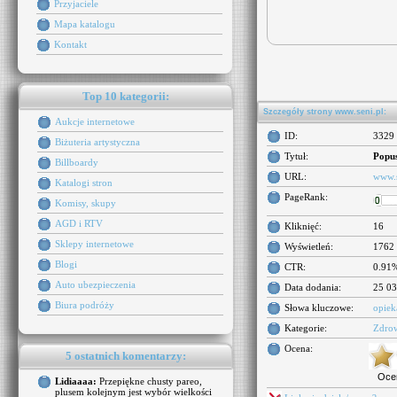
Przyjaciele
Mapa katalogu
Kontakt
Top 10 kategorii:
Szczegóły strony www.seni.pl:
Aukcje internetowe
ID:
3329
Biżuteria artystyczna
Tytuł:
Popu
Billboardy
URL:
www.s
Katalogi stron
PageRank:
Komisy, skupy
AGD i RTV
Kliknięć:
16
Sklepy internetowe
Wyświetleń:
1762
Blogi
CTR:
0.91
Auto ubezpieczenia
Data dodania:
25 03
Biura podróży
Słowa kluczowe:
opiek
Kategorie:
Zdrow
Ocena:
5 ostatnich komentarzy:
Oce
Lidiaaaa:
Przepiękne chusty pareo,
plusem kolejnym jest wybór wielkości