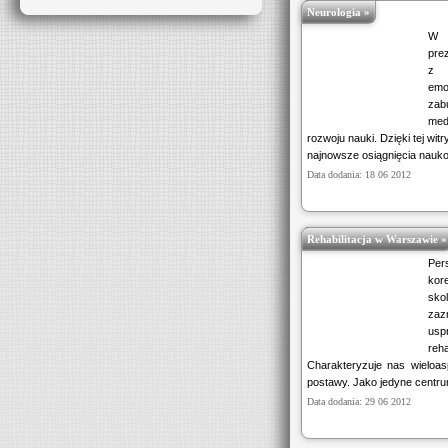
Neurologia »
W s
pre
z 
emo
zab
med
rozwoju nauki. Dzięki tej wi
najnowsze osiągnięcia naukow
Data dodania: 18 06 2012
Rehabilitacja w Warszawie »
Per
kor
sko
zaz
usp
re
Charakteryzuje nas wieloa
postawy. Jako jedyne centrum
Data dodania: 29 06 2012