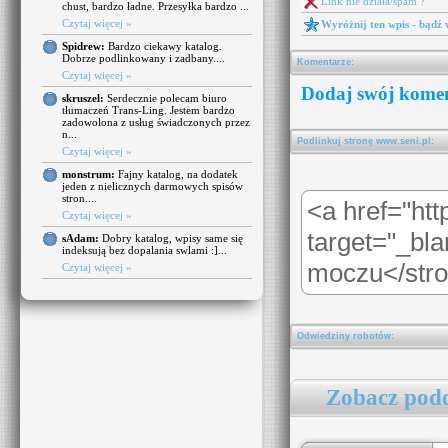
Link nie działa/spam ?
chust, bardzo ładne. Przesyłka bardzo ...
Czytaj więcej »
Wyróżnij ten wpis - bądź
Spidrew:
Bardzo ciekawy katalog.
Dobrze podlinkowany i zadbany....
Komentarze:
Czytaj więcej »
Dodaj swój komen
skruszel:
Serdecznie polecam biuro
tłumaczeń Trans-Ling. Jestem bardzo
zadowolona z usług świadczonych przez
n...
Podlinkuj stronę www.seni.pl:
Czytaj więcej »
monstrum:
Fajny katalog, na dodatek
jeden z nielicznych darmowych spisów
stron....
Czytaj więcej »
sAdam:
Dobry katalog, wpisy same się
indeksują bez dopalania swlami :]...
Czytaj więcej »
Odwiedziny robotów:
Zobacz podo