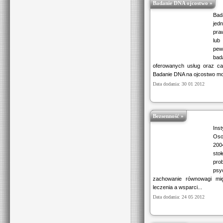
Badanie DNA ojcostwo »
Bad
jed
pra
lub
pew
bad
oferowanych usług oraz cał
Badanie DNA na ojcostwo mo
Data dodania: 30 01 2012
Bezsenność »
Ins
Oso
200
sto
pro
psy
zachowanie równowagi mi
leczenia a wsparci...
Data dodania: 24 05 2012