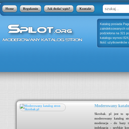
Home
Regulamin
Jak dodać wpis?
Kontakt
Katalog posiada Pag
zaindeksowanych stro
podzielona na 321 p
katalogu wynosi 824
Ilość użytkowników o
Moderowany katalo
jest
Skrobak. pl jest to sp
 się
moderowany katalog str
się
moderacja - do bazy tr
adzą
indeksacja - szybkie ko