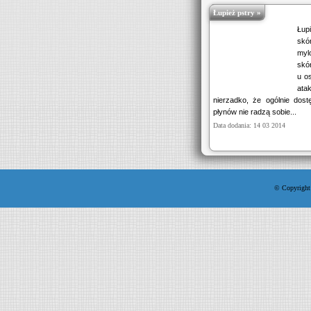
Łupież pstry »
Łup
skó
myl
skó
u o
ata
nierzadko, że ogólnie dos
płynów nie radzą sobie...
Data dodania: 14 03 2014
© Copyright 