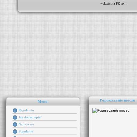
wskaźnika PR ró ...
Popuszczanie moczu
Menu:
Regulamin
Jak dodać wpis?
Najnowsze
Popularne