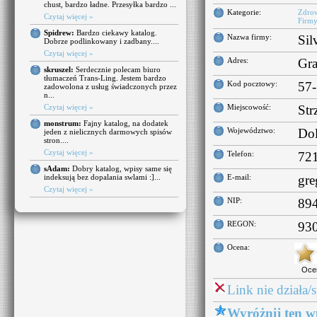
chust, bardzo ładne. Przesyłka bardzo ...
Kategorie:
Zdrow
Czytaj więcej »
Firm
Spidrew:
Bardzo ciekawy katalog.
Nazwa firmy:
Sil
Dobrze podlinkowany i zadbany....
Czytaj więcej »
Adres:
Gra
skruszel:
Serdecznie polecam biuro
tłumaczeń Trans-Ling. Jestem bardzo
Kod pocztowy:
57
zadowolona z usług świadczonych przez
n...
Czytaj więcej »
Miejscowość:
Str
monstrum:
Fajny katalog, na dodatek
Województwo:
Dol
jeden z nielicznych darmowych spisów
stron....
Czytaj więcej »
Telefon:
72
sAdam:
Dobry katalog, wpisy same się
indeksują bez dopalania swlami :]...
E-mail:
gr
Czytaj więcej »
NIP:
89
REGON:
93
Ocena:
Oce
Link nie działa/
Wyróżnij ten w