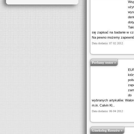
Ws
uży
wys
den
dot
Tak
się zapisać na badanie w cza
Na pewno możemy zapewnić 
Data dodania: 07 02 2012
Perfumy tester »
EUF
któ
pol
zap
zam
do 
wybranych artykułów. Walor
m.in. Calvin Kl...
Data dodania: 06 04 2012
Ginekolog Rzeszów »