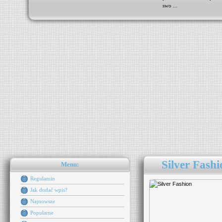
swo ...
Silver Fashi
Menu:
Regulamin
Jak dodać wpis?
Najnowsze
Popularne