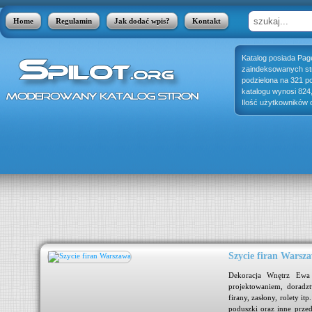
Home
Regulamin
Jak dodać wpis?
Kontakt
Katalog posiada Pag
zaindeksowanych stro
podzielona na 321 p
katalogu wynosi 824
Ilość użytkowników o
Szycie firan Warsz
jest
Dekoracja Wnętrz Ewa 
 się
projektowaniem, doradz
się
firany, zasłony, rolety it
adzą
poduszki oraz inne przed