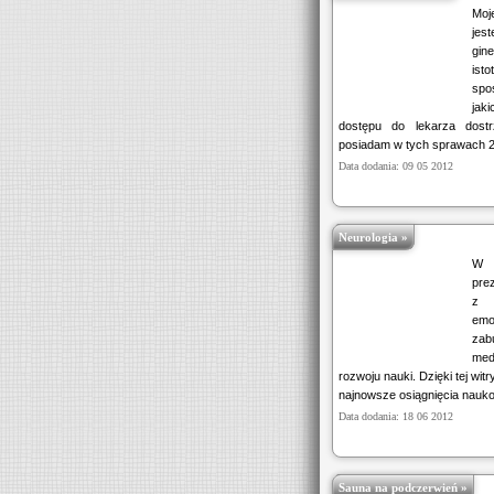
Moj
je
gin
ist
spo
jaki
dostępu do lekarza dostr
posiadam w tych sprawach 2.
Data dodania: 09 05 2012
Neurologia »
W s
pre
z 
emo
zab
med
rozwoju nauki. Dzięki tej wi
najnowsze osiągnięcia naukow
Data dodania: 18 06 2012
Sauna na podczerwień »