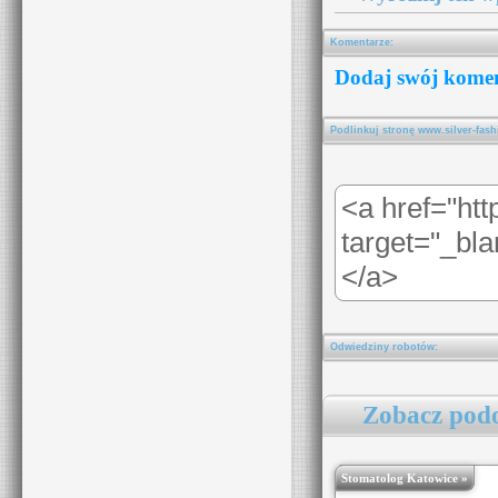
Komentarze:
Dodaj swój komen
Podlinkuj stronę www.silver-fash
Odwiedziny robotów:
Zobacz podo
Stomatolog Katowice »