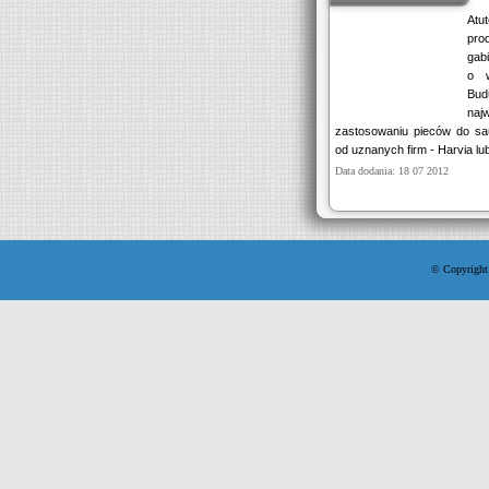
At
pro
gab
o w
Bud
naj
zastosowaniu pieców do sa
od uznanych firm - Harvia lub
Data dodania: 18 07 2012
© Copyright 