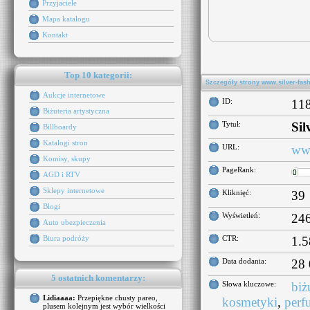
Przyjaciele
Mapa katalogu
Kontakt
Top 10 kategorii:
Szczegóły strony www.silver-fash
Aukcje internetowe
ID:
11
Biżuteria artystyczna
Tytuł:
Sil
Billboardy
Katalogi stron
URL:
www
Komisy, skupy
PageRank:
AGD i RTV
Sklepy internetowe
Kliknięć:
39
Blogi
Wyświetleń:
24
Auto ubezpieczenia
Biura podróży
CTR:
1.
Data dodania:
28 
5 ostatnich komentarzy:
Słowa kluczowe:
biż
Lidiaaaa:
Przepiękne chusty pareo,
kosmetyki
,
perf
plusem kolejnym jest wybór wielkości