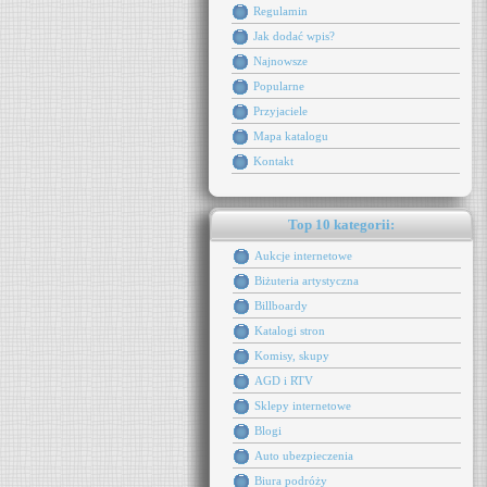
Regulamin
Jak dodać wpis?
Najnowsze
Popularne
Przyjaciele
Mapa katalogu
Kontakt
Top 10 kategorii:
Aukcje internetowe
Biżuteria artystyczna
Billboardy
Katalogi stron
Komisy, skupy
AGD i RTV
Sklepy internetowe
Blogi
Auto ubezpieczenia
Biura podróży