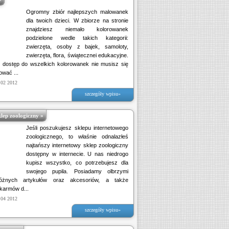
Ogromny zbiór najlepszych malowanek
dla twoich dzieci. W zbiorze na stronie
znajdziesz niemało kolorowanek
podzielone wedle takich kategorii:
zwierzęta, osoby z bajek, samoloty,
zwierzęta, flora, świątecznei edukacyjne.
 dostęp do wszelkich kolorowanek nie musisz się
ować ...
 02 2012
szczegóły wpisu»
lep zoologiczny »
Jeśli poszukujesz sklepu internetowego
zoologicznego, to właśnie odnalazłeś
najtańszy internetowy sklep zoologiczny
dostępny w internecie. U nas niedrogo
kupisz wszystko, co potrzebujesz dla
swojego pupila. Posiadamy olbrzymi
óżnych artykułów oraz akcesoriów, a także
karmów d...
 04 2012
szczegóły wpisu»