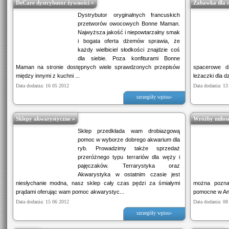
DeCare dystrybutor żywności »
Zabawka dla d
Dystrybutor oryginalnych francuskich
przetworów owocowych Bonne Maman.
Najwyższa jakość i niepowtarzalny smak
i bogata oferta dżemów sprawia, że
każdy wielbiciel słodkości znajdzie coś
dla siebie. Poza konfiturami Bonne
Maman na stronie dostępnych wiele sprawdzonych przepisów
spacerowe dz
między innymi z kuchni ...
leżaczki dla dz
Data dodania: 16 05 2012
Data dodania: 13
szczegóły wpisu»
Sklepy akwarystyczne »
Wróżby miłos
Sklep przedkłada wam drobiazgową
pomoc w wyborze dobrego akwarium dla
ryb. Prowadzimy także sprzedaż
przeróżnego typu terrariów dla węży i
pajęczaków. Terrarystyka oraz
Akwarystyka w ostatnim czasie jest
niesłychanie modna, nasz sklep cały czas pędzi za śmiałymi
można pozna
prądami oferując wam pomoc akwarystyc...
pomocne w And
Data dodania: 15 06 2012
Data dodania: 08
szczegóły wpisu»