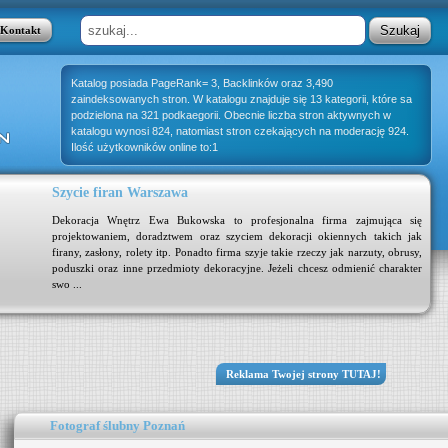
Kontakt
Katalog posiada PageRank= 3, Backlinków oraz 3,490
zaindeksowanych stron. W katalogu znajduje się 13 kategorii, które sa
podzielona na 321 podkaegorii. Obecnie liczba stron aktywnych w
katalogu wynosi 824, natomiast stron czekających na moderację 924.
Ilość użytkowników online to:1
Szycie firan Warszawa
Dekoracja Wnętrz Ewa Bukowska to profesjonalna firma zajmująca się
projektowaniem, doradztwem oraz szyciem dekoracji okiennych takich jak
firany, zasłony, rolety itp. Ponadto firma szyje takie rzeczy jak narzuty, obrusy,
poduszki oraz inne przedmioty dekoracyjne. Jeżeli chcesz odmienić charakter
swo ...
Reklama Twojej strony TUTAJ!
Fotograf ślubny Poznań