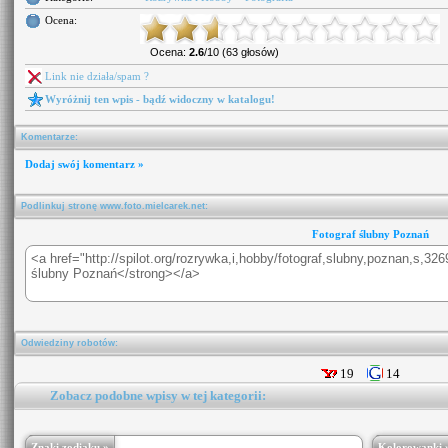
Ocena:
Ocena:
2.6
/10 (63 głosów)
Link nie działa/spam ?
Wyróżnij ten wpis - bądź widoczny w katalogu!
Komentarze:
Dodaj swój komentarz »
Podlinkuj stronę www.foto.mielcarek.net:
Fotograf ślubny Poznań
Odwiedziny robotów:
19
14
Zobacz podobne wpisy w tej kategorii:
Znaki zodiaku »
Kolorowanki 