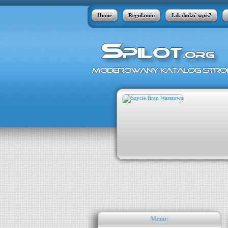
Home
Regulamin
Jak dodać wpis?
 skóry, jakie w szeregu przypadków jest
órnymi. Łupież pstry może pojawić się
kle atakuje nastolatków. Zdarza się
aty apteczne w postaci płynów nie radzą
Menu: