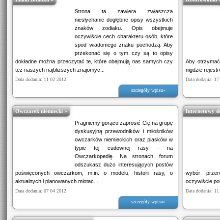
Strona ta zawiera zwłaszcza
niesłychanie dogłębne opisy wszystkich
znaków zodiaku. Opis obejmuje
oczywiście cech charakteru osób, które
spod wiadomego znaku pochodzą. Aby
przekonać się o tym czy są to opisy
dokładne można przeczytać te, które obejmują nas samych czy
Aby otrzymać
też naszych najbliższych znajomyc...
nigdzie rejestr
Data dodania: 11 02 2012
Data dodania: 17
szczegóły wpisu»
Owczarek niemiecki »
Internetowy sk
Pragniemy gorąco zaprosić Cię na grupę
dyskusyjną przewodników i miłośników
owczarków niemieckich oraz piasków w
typie tej cudownej rasy - na
Owczarkopedię. Na stronach forum
odszukasz dużo interesujących postów
poświęconych owczarkom, m.in. o modelu, historii rasy, o
wybór przer
aktualnych i planowanych miotac...
oczywiście po
Data dodania: 07 04 2012
Data dodania: 11
szczegóły wpisu»