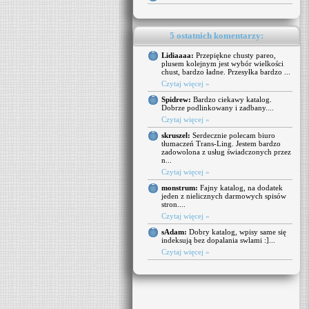
5 ostatnich komentarzy:
Lidiaaaa:
Przepiękne chusty pareo,
plusem kolejnym jest wybór wielkości
chust, bardzo ładne. Przesyłka bardzo ...
Czytaj więcej »
Spidrew:
Bardzo ciekawy katalog.
Dobrze podlinkowany i zadbany....
Czytaj więcej »
skruszel:
Serdecznie polecam biuro
tłumaczeń Trans-Ling. Jestem bardzo
zadowolona z usług świadczonych przez
n...
Czytaj więcej »
monstrum:
Fajny katalog, na dodatek
jeden z nielicznych darmowych spisów
stron....
Czytaj więcej »
sAdam:
Dobry katalog, wpisy same się
indeksują bez dopalania swlami :]...
Czytaj więcej »