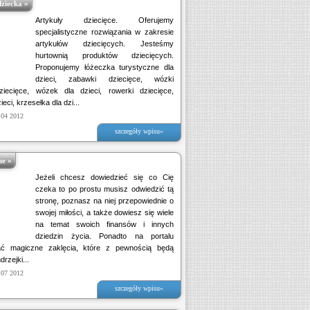
ziecka »
Artykuły dziecięce. Oferujemy
specjalistyczne rozwiązania w zakresie
artykułów dziecięcych. Jesteśmy
hurtownią produktów dziecięcych.
Proponujemy łóżeczka turystyczne dla
dzieci, zabawki dziecięce, wózki
iecięce, wózek dla dzieci, rowerki dziecięce,
ieci, krzesełka dla dzi...
 04 2012
szczegóły wpisu»
ne »
Jeżeli chcesz dowiedzieć się co Cię
czeka to po prostu musisz odwiedzić tą
stronę, poznasz na niej przepowiednie o
swojej miłości, a także dowiesz się wiele
na temat swoich finansów i innych
dziedzin życia. Ponadto na portalu
ć magiczne zaklęcia, które z pewnością będą
rzejki...
 07 2012
szczegóły wpisu»