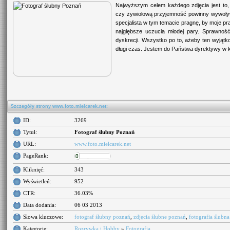
Najwyższym celem każdego zdjęcia jest to
czy żywiołową przyjemność powinny wywoływa
specjalista w tym temacie pragnę, by moje p
najgłębsze uczucia młodej pary. Sprawność
dyskrecji. Wszystko po to, ażeby ten wyją
długi czas. Jestem do Państwa dyrektywy w 
Szczegóły strony www.foto.mielcarek.net:
ID:
3269
Tytuł:
Fotograf ślubny Poznań
URL:
www.foto.mielcarek.net
PageRank:
Kliknięć:
343
Wyświetleń:
952
CTR:
36.03%
Data dodania:
06 03 2013
Słowa kluczowe:
fotograf ślubny poznań
,
zdjęcia ślubne poznań
,
fotografia ślubn
Kategorie:
Rozrywka i Hobby
»
Fotografia