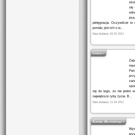
sko
się
odn
psa
pielęgnacja. Oczywiście to
portalu, jest ich o w...
Data dodania: 03 02 2012
Leszcz »
Zap
nau
Pan
prz
zan
spo
się do tego, że nie jeden 
największe ryby życia. B...
Data dodania: 11 04 2012
Karmy dla zwierząt »
Wys
prz