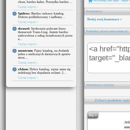
Wyróżnij ten wpis - bądź
chust, bardzo ładne. Przesyłka bardzo ...
Czytaj więcej »
Komentarze:
Spidrew:
Bardzo ciekawy katalog.
Dobrze podlinkowany i zadbany....
Dodaj swój komentarz »
Czytaj więcej »
skruszel:
Serdecznie polecam biuro
Podlinkuj stronę www.wstaw.pl:
tłumaczeń Trans-Ling. Jestem bardzo
zadowolona z usług świadczonych przez
n...
Czytaj więcej »
monstrum:
Fajny katalog, na dodatek
jeden z nielicznych darmowych spisów
stron....
Czytaj więcej »
sAdam:
Dobry katalog, wpisy same się
indeksują bez dopalania swlami :]...
Czytaj więcej »
Odwiedziny robotów:
Zobacz podobne wpisy
Psy »
Je
wia