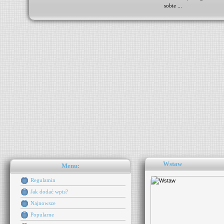
sobie ...
Wstaw
Menu:
Regulamin
Jak dodać wpis?
Najnowsze
Popularne