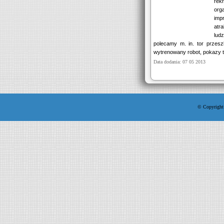
rek
org
im
atr
lud
polecamy m. in. tor przesz
wytrenowany robot, pokazy tr
Data dodania: 07 05 2013
© Copyright 