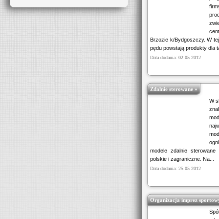
fir
pr
zwi
cen
Brzozie k/Bydgoszczy. W tej 
pędu powstają produkty dla ta
Data dodania: 02 05 2012
Zdalnie sterowane »
W s
zna
mod
naj
mod
ogn
modele zdalnie sterowane
polskie i zagraniczne. Na...
Data dodania: 25 05 2012
Organizacja imprez sportow
Spó