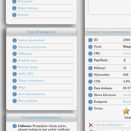
Przyjaciele
Mapa katalogu
Kontakt
Top 10 kategorii:
Szczegóły strony www.wstaw.pl:
ID:
2060
Aukcje internetowe
Tytuł:
Wsta
Biżuteria artystyczna
URL:
www.
Billboardy
PageRank:
Katalogi stron
Komisy, skupy
Kliknięć:
31
AGD i RTV
Wyświetleń:
646
Sklepy internetowe
CTR:
4.8%
Blogi
Data dodania:
09 07
Auto ubezpieczenia
Słowa kluczowe:
obraz
Biura podróży
Kategorie:
Rozr
Ocena:
5 ostatnich komentarzy:
Oce
Link nie działa/spam ?
Lidiaaaa:
Przepiękne chusty pareo,
plusem kolejnym jest wybór wielkości