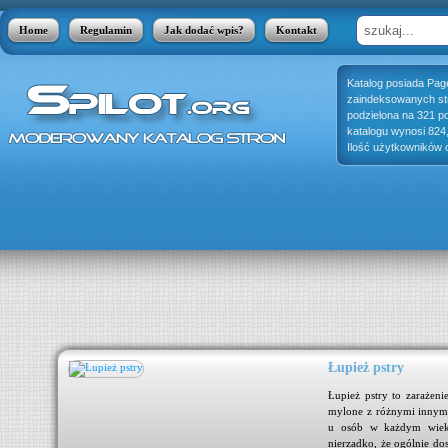
Home
Regulamin
Jak dodać wpis?
Kontakt
Katalog posiada Pag
zaindeksowanych stro
podzielona na 321 p
katalogu wynosi 824
Ilość użytkowników o
Łupież pstry
się
Łupież pstry to zarażeni
 jak
mylone z różnymi innymi
usy,
u osób w każdym wieku,
kter
nierzadko, że ogólnie do